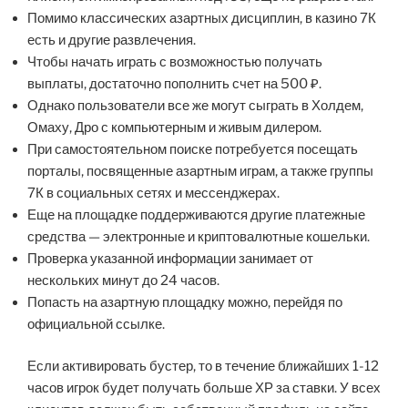
Помимо классических азартных дисциплин, в казино 7К
есть и другие развлечения.
Чтобы начать играть с возможностью получать
выплаты, достаточно пополнить счет на 500 ₽.
Однако пользователи все же могут сыграть в Холдем,
Омаху, Дро с компьютерным и живым дилером.
При самостоятельном поиске потребуется посещать
порталы, посвященные азартным играм, а также группы
7К в социальных сетях и мессенджерах.
Еще на площадке поддерживаются другие платежные
средства — электронные и криптовалютные кошельки.
Проверка указанной информации занимает от
нескольких минут до 24 часов.
Попасть на азартную площадку можно, перейдя по
официальной ссылке.
Если активировать бустер, то в течение ближайших 1-12
часов игрок будет получать больше ХР за ставки. У всех