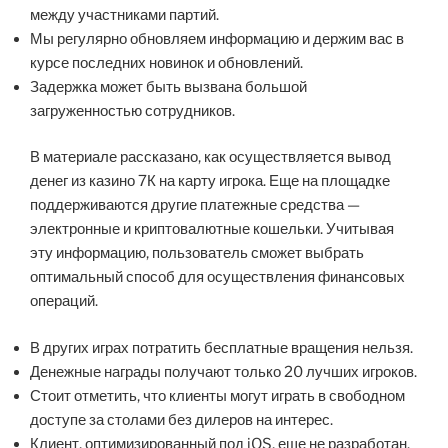
между участниками партий.
Мы регулярно обновляем информацию и держим вас в
курсе последних новинок и обновлений.
Задержка может быть вызвана большой
загруженностью сотрудников.
В материале рассказано, как осуществляется вывод
денег из казино 7К на карту игрока. Еще на площадке
поддерживаются другие платежные средства —
электронные и криптовалютные кошельки. Учитывая
эту информацию, пользователь сможет выбрать
оптимальный способ для осуществления финансовых
операций.
В других играх потратить бесплатные вращения нельзя.
Денежные награды получают только 20 лучших игроков.
Стоит отметить, что клиенты могут играть в свободном
доступе за столами без дилеров на интерес.
Клиент, оптимизированный под iOS, еще не разработан.