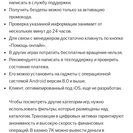
написать в службу поддержки.
Получить бездепы можно только за активацию
промокода.
Проверка указанной информации занимает от
нескольких минут до 24 часов.
Для связи с менеджером достаточно кликнуть по кнопке
«Помощь онлайн».
В других играх потратить бесплатные вращения нельзя.
Рекомендуется написать в техподдержку и проверить
состояние платежа.
Его можно установить на гаджеты с операционной
системой Android версии 8.0 и выше.
Клиент, оптимизированный под iOS, еще не разработан.
Чтобы посмотреть другие категории игр, нужно
использовать фильтры, которые размещены над
каталогом. Транзакции в цифровых активах гарантируют
анонимность и высокую скорость финансовых
операций. В казино 7K можно вывести деньги в