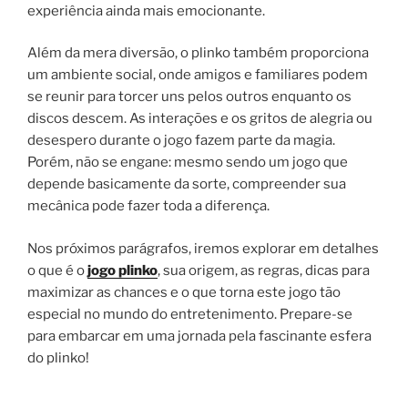
experiência ainda mais emocionante.
Além da mera diversão, o plinko também proporciona
um ambiente social, onde amigos e familiares podem
se reunir para torcer uns pelos outros enquanto os
discos descem. As interações e os gritos de alegria ou
desespero durante o jogo fazem parte da magia.
Porém, não se engane: mesmo sendo um jogo que
depende basicamente da sorte, compreender sua
mecânica pode fazer toda a diferença.
Nos próximos parágrafos, iremos explorar em detalhes
o que é o
jogo plinko
, sua origem, as regras, dicas para
maximizar as chances e o que torna este jogo tão
especial no mundo do entretenimento. Prepare-se
para embarcar em uma jornada pela fascinante esfera
do plinko!