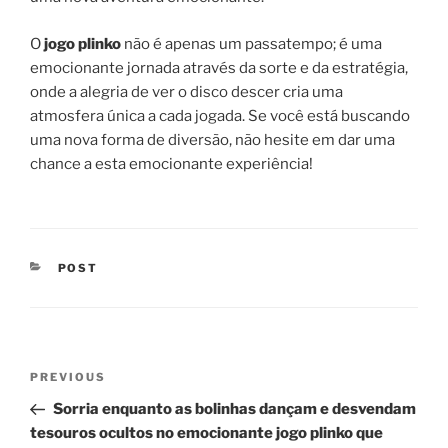
O
jogo plinko
não é apenas um passatempo; é uma
emocionante jornada através da sorte e da estratégia,
onde a alegria de ver o disco descer cria uma
atmosfera única a cada jogada. Se você está buscando
uma nova forma de diversão, não hesite em dar uma
chance a esta emocionante experiência!
CATEGORIES
POST
Post
Previous
PREVIOUS
navigation
Post
Sorria enquanto as bolinhas dançam e desvendam
tesouros ocultos no emocionante jogo plinko que