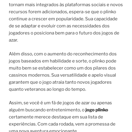
tornam mais integrados às plataformas sociais e novos
recursos forem adicionados, espera-se que o plinko
continue a crescer em popularidade. Sua capacidade
de se adaptar e evoluir com as necessidades dos
jogadores o posiciona bem para o futuro dos jogos de
azar.
Além disso, com o aumento do reconhecimento dos
jogos baseados em habilidade e sorte, o plinko pode
muito bem se estabelecer como um dos pilares dos
cassinos modernos. Sua versatilidade e apelo visual
garantem que o jogo atraia tanto novos jogadores
quanto veteranos ao longo do tempo.
Assim, se você é um fã de jogos de azar ou apenas
alguém buscando entretenimento, o
jogo plinko
certamente merece destaque em sua lista de
experiências. Com cada rodada, vem a promessa de
uma nova aventura emocionante.