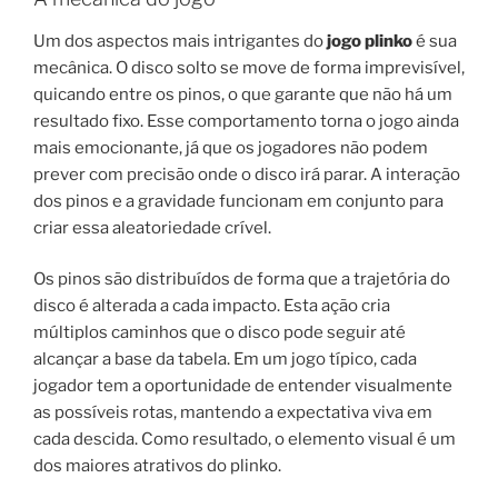
Um dos aspectos mais intrigantes do
jogo plinko
é sua
mecânica. O disco solto se move de forma imprevisível,
quicando entre os pinos, o que garante que não há um
resultado fixo. Esse comportamento torna o jogo ainda
mais emocionante, já que os jogadores não podem
prever com precisão onde o disco irá parar. A interação
dos pinos e a gravidade funcionam em conjunto para
criar essa aleatoriedade crível.
Os pinos são distribuídos de forma que a trajetória do
disco é alterada a cada impacto. Esta ação cria
múltiplos caminhos que o disco pode seguir até
alcançar a base da tabela. Em um jogo típico, cada
jogador tem a oportunidade de entender visualmente
as possíveis rotas, mantendo a expectativa viva em
cada descida. Como resultado, o elemento visual é um
dos maiores atrativos do plinko.