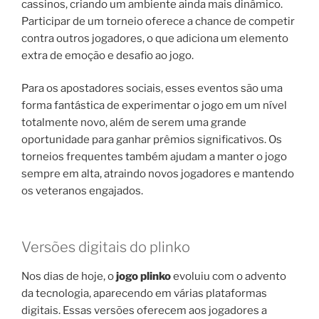
cassinos, criando um ambiente ainda mais dinâmico.
Participar de um torneio oferece a chance de competir
contra outros jogadores, o que adiciona um elemento
extra de emoção e desafio ao jogo.
Para os apostadores sociais, esses eventos são uma
forma fantástica de experimentar o jogo em um nível
totalmente novo, além de serem uma grande
oportunidade para ganhar prêmios significativos. Os
torneios frequentes também ajudam a manter o jogo
sempre em alta, atraindo novos jogadores e mantendo
os veteranos engajados.
Versões digitais do plinko
Nos dias de hoje, o
jogo plinko
evoluiu com o advento
da tecnologia, aparecendo em várias plataformas
digitais. Essas versões oferecem aos jogadores a