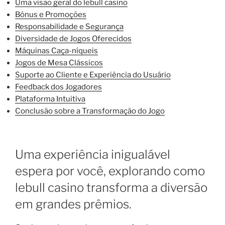
Uma visão geral do lebull casino
Bônus e Promoções
Responsabilidade e Segurança
Diversidade de Jogos Oferecidos
Máquinas Caça-níqueis
Jogos de Mesa Clássicos
Suporte ao Cliente e Experiência do Usuário
Feedback dos Jogadores
Plataforma Intuitiva
Conclusão sobre a Transformação do Jogo
Uma experiência inigualável
espera por você, explorando como
lebull casino transforma a diversão
em grandes prêmios.