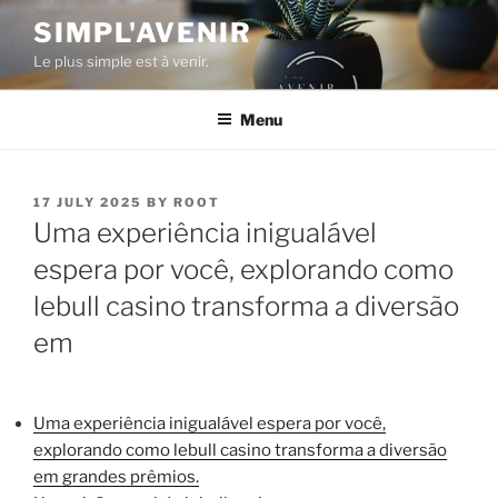
Skip
SIMPL'AVENIR
to
Le plus simple est à venir.
content
Menu
POSTED
17 JULY 2025
BY
ROOT
ON
Uma experiência inigualável
espera por você, explorando como
lebull casino transforma a diversão
em
Uma experiência inigualável espera por você,
explorando como lebull casino transforma a diversão
em grandes prêmios.