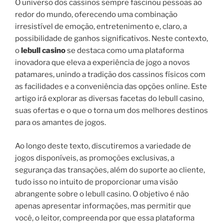
O universo dos cassinos sempre fascinou pessoas ao
redor do mundo, oferecendo uma combinação
irresistível de emoção, entretenimento e, claro, a
possibilidade de ganhos significativos. Neste contexto,
o
lebull casino
se destaca como uma plataforma
inovadora que eleva a experiência de jogo a novos
patamares, unindo a tradição dos cassinos físicos com
as facilidades e a conveniência das opções online. Este
artigo irá explorar as diversas facetas do lebull casino,
suas ofertas e o que o torna um dos melhores destinos
para os amantes de jogos.
Ao longo deste texto, discutiremos a variedade de
jogos disponíveis, as promoções exclusivas, a
segurança das transações, além do suporte ao cliente,
tudo isso no intuito de proporcionar uma visão
abrangente sobre o lebull casino. O objetivo é não
apenas apresentar informações, mas permitir que
você, o leitor, compreenda por que essa plataforma