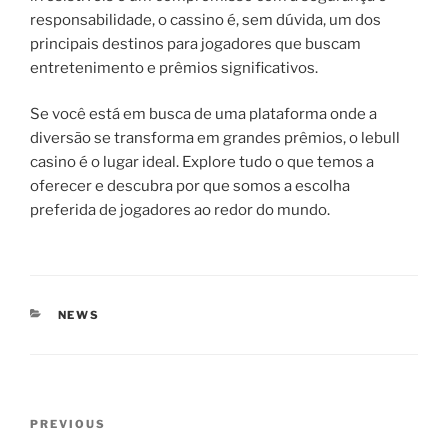
responsabilidade, o cassino é, sem dúvida, um dos
principais destinos para jogadores que buscam
entretenimento e prêmios significativos.
Se você está em busca de uma plataforma onde a
diversão se transforma em grandes prêmios, o lebull
casino é o lugar ideal. Explore tudo o que temos a
oferecer e descubra por que somos a escolha
preferida de jogadores ao redor do mundo.
CATEGORIES
NEWS
Post
Previous
PREVIOUS
navigation