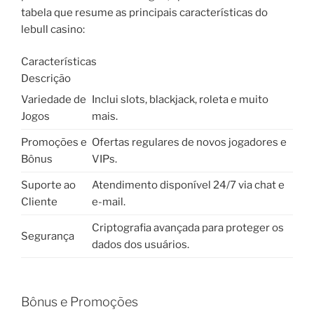
tabela que resume as principais características do
lebull casino:
Características
Descrição
Variedade de
Inclui slots, blackjack, roleta e muito
Jogos
mais.
Promoções e
Ofertas regulares de novos jogadores e
Bônus
VIPs.
Suporte ao
Atendimento disponível 24/7 via chat e
Cliente
e-mail.
Criptografia avançada para proteger os
Segurança
dados dos usuários.
Bônus e Promoções