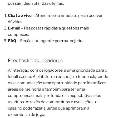
possam desfrutar das ofertas.
Chat ao vivo
– Atendimento imediato para resolver
dúvidas.
E-mail
– Respostas rápidas a questões mais
complexas.
FAQ
– Seção abrangente para autoajuda.
Feedback dos Jogadores
A interação com os jogadores é uma prioridade para o
lebull casino. A plataforma encoraja o feedback, sendo
essa comunicação uma oportunidade para identificar
áreas de melhoria e também para ter uma
compreensão mais profunda das expectativas dos
usuários. Através de comentários e avaliações, o
cassino pode fazer ajustes que aprimoram a
experiência de jogo.