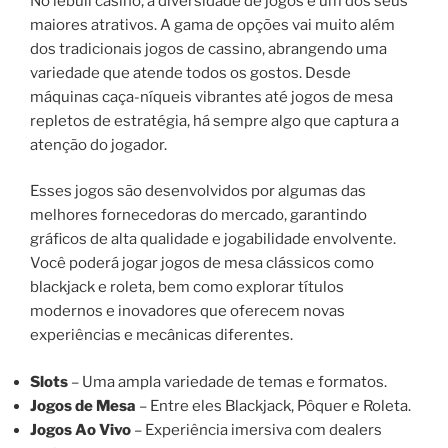
No lebull casino, a diversidade de jogos é um dos seus
maiores atrativos. A gama de opções vai muito além
dos tradicionais jogos de cassino, abrangendo uma
variedade que atende todos os gostos. Desde
máquinas caça-níqueis vibrantes até jogos de mesa
repletos de estratégia, há sempre algo que captura a
atenção do jogador.
Esses jogos são desenvolvidos por algumas das
melhores fornecedoras do mercado, garantindo
gráficos de alta qualidade e jogabilidade envolvente.
Você poderá jogar jogos de mesa clássicos como
blackjack e roleta, bem como explorar títulos
modernos e inovadores que oferecem novas
experiências e mecânicas diferentes.
Slots
– Uma ampla variedade de temas e formatos.
Jogos de Mesa
– Entre eles Blackjack, Pôquer e Roleta.
Jogos Ao Vivo
– Experiência imersiva com dealers