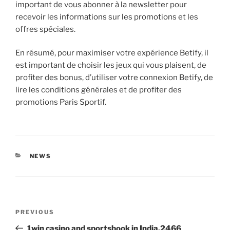
important de vous abonner à la newsletter pour
recevoir les informations sur les promotions et les
offres spéciales.
En résumé, pour maximiser votre expérience Betify, il
est important de choisir les jeux qui vous plaisent, de
profiter des bonus, d’utiliser votre connexion Betify, de
lire les conditions générales et de profiter des
promotions Paris Sportif.
CATEGORIES
NEWS
Post
Previous
PREVIOUS
navigation
Post
1win casino and sportsbook in India.2466