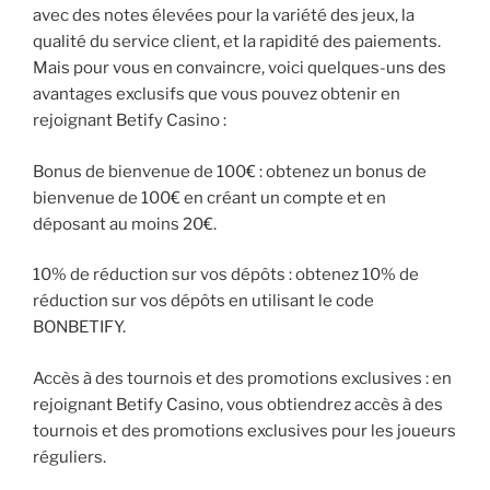
avec des notes élevées pour la variété des jeux, la
qualité du service client, et la rapidité des paiements.
Mais pour vous en convaincre, voici quelques-uns des
avantages exclusifs que vous pouvez obtenir en
rejoignant Betify Casino :
Bonus de bienvenue de 100€ : obtenez un bonus de
bienvenue de 100€ en créant un compte et en
déposant au moins 20€.
10% de réduction sur vos dépôts : obtenez 10% de
réduction sur vos dépôts en utilisant le code
BONBETIFY.
Accès à des tournois et des promotions exclusives : en
rejoignant Betify Casino, vous obtiendrez accès à des
tournois et des promotions exclusives pour les joueurs
réguliers.