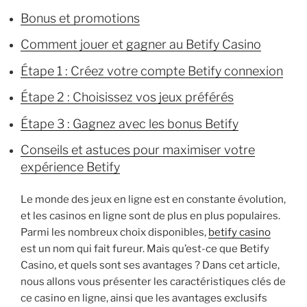
Bonus et promotions
Comment jouer et gagner au Betify Casino
Étape 1 : Créez votre compte Betify connexion
Étape 2 : Choisissez vos jeux préférés
Étape 3 : Gagnez avec les bonus Betify
Conseils et astuces pour maximiser votre
expérience Betify
Le monde des jeux en ligne est en constante évolution,
et les casinos en ligne sont de plus en plus populaires.
Parmi les nombreux choix disponibles,
betify casino
est un nom qui fait fureur. Mais qu’est-ce que Betify
Casino, et quels sont ses avantages ? Dans cet article,
nous allons vous présenter les caractéristiques clés de
ce casino en ligne, ainsi que les avantages exclusifs