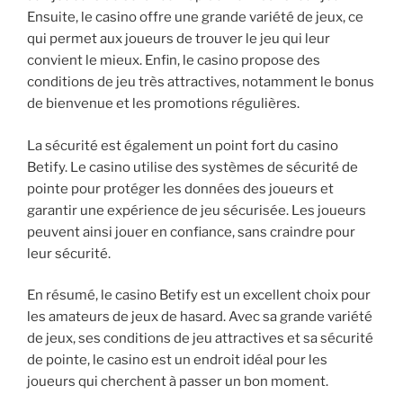
Ensuite, le casino offre une grande variété de jeux, ce
qui permet aux joueurs de trouver le jeu qui leur
convient le mieux. Enfin, le casino propose des
conditions de jeu très attractives, notamment le bonus
de bienvenue et les promotions régulières.
La sécurité est également un point fort du casino
Betify. Le casino utilise des systèmes de sécurité de
pointe pour protéger les données des joueurs et
garantir une expérience de jeu sécurisée. Les joueurs
peuvent ainsi jouer en confiance, sans craindre pour
leur sécurité.
En résumé, le casino Betify est un excellent choix pour
les amateurs de jeux de hasard. Avec sa grande variété
de jeux, ses conditions de jeu attractives et sa sécurité
de pointe, le casino est un endroit idéal pour les
joueurs qui cherchent à passer un bon moment.