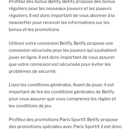
Profitez des bonus Betify. Betify propose des bonus
réguliers pour les nouveaux joueurs et les joueurs
réguliers. Il est donc important de vous abonner à la
newsletter pour recevoir les informations sur les
bonus et les promotions.
Utilisez votre connexion Betify. Betify propose une
connexion sécurisée pour les joueurs qui souhaitent
jouer en ligne. Il est donc important de vous assurer
que votre connexion est sécurisée pour éviter les
problèmes de sécurité.
Lisez les conditions générales. Avant de jouer, il est
important de lire les conditions générales de Betify
pour vous assurer que vous comprenez les règles et
les conditions de jeu.
Profitez des promotions Paris Sportif. Betify propose
des promotions spéciales avec Paris Sportif, il est donc