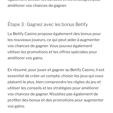
améliorer vos chances de gagner.
Étape 3 : Gagnez avec les bonus Betify
Le Betify Casino propose également des bonus pour
les nouveaux joueurs, ce qui peut aider à augmenter
vos chances de gagner. Vous pouvez également
utiliser les promotions et les offres spéciales pour
améliorer vos gains.
En résumé, pour jouer et gagner au Betify Casino, il est
essentiel de créer un compte, choisir les jeux qui vous
plaisent le plus, bien comprendre les règles du jeu et
utiliser les conseils et les stratégies pour améliorer
vos chances de gagner. N’oubliez pas également de
profiter des bonus et des promotions pour augmenter
vos gains.