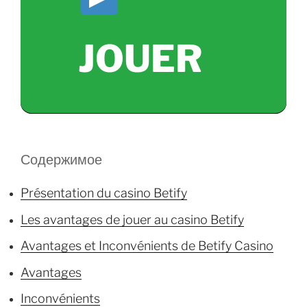
JOUER
Содержимое
Présentation du casino Betify
Les avantages de jouer au casino Betify
Avantages et Inconvénients de Betify Casino
Avantages
Inconvénients