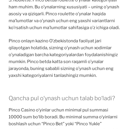
ham muhim. Bu o’ynalarning xususiyati – uning o’ynash
asosiy va qiziqarli. Pinco roulette o’ynalar haqida
ma’lumotlar va o’ynash uchun eng yaxshi variantlarni
ko’rsatish uchun ma’lumotlar sahifasiga o’z ichiga oladi.
Pinco onlayn kazino O’zbekistonda faoliyat jari
qilayotgan holatida, sizning o’ynash uchun xodimlar
o’ynaladigan barcha kategoriyalardan foydalanishingiz
mumkin. Pinco betda katta son raqamli o’ynalar
jarayonda, buning sababli sizning o’ynash uchun eng
yaxshi kategoriyalarni tanlashingiz mumkin.
Qancha pul o‘ynash uchun talab bo‘ladi?
Pinco Casino o‘yinlar uchun minimal pul summasi
10000 sum bo‘lib boradi. Bu minimal summa o‘yinlarni
boshlash uchun “Pinco Bet” yoki “Pinco Yukle”