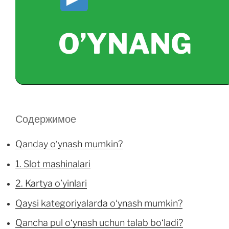
O’YNANG
Содержимое
Qanday o‘ynash mumkin?
1. Slot mashinalari
2. Kartya o’yinlari
Qaysi kategoriyalarda o‘ynash mumkin?
Qancha pul o‘ynash uchun talab bo‘ladi?