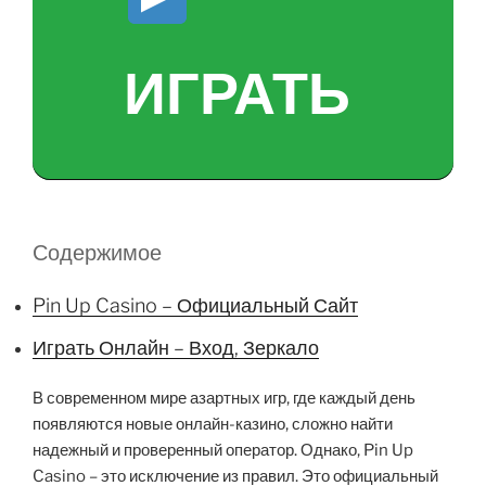
ИГРАТЬ
Содержимое
Pin Up Casino – Официальный Сайт
Играть Онлайн – Вход, Зеркало
В современном мире азартных игр, где каждый день
появляются новые онлайн-казино, сложно найти
надежный и проверенный оператор. Однако, Pin Up
Casino – это исключение из правил. Это официальный