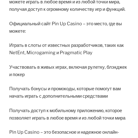
можете играть в любое время и из любой точки мира,
получая доступ к огромному количеству игр и функций.
Официальный сайт Pin Up Casino – это место, где вы
можете:
Играть в слоты от известных разработчиков, таких как
NetEnt, Microgaming и Pragmatic Play
Участвовать в живых играх, включая рулетку, блэкджек
и покер
Получать бонусы и промокоды, которые помогут вам
начать играть с дополнительными средствами
Получать доступ к мобильному приложению, которое
позволяет играть в любое время и из любой точки мира
Pin Up Casino – это безопасное и надежное онлайн-