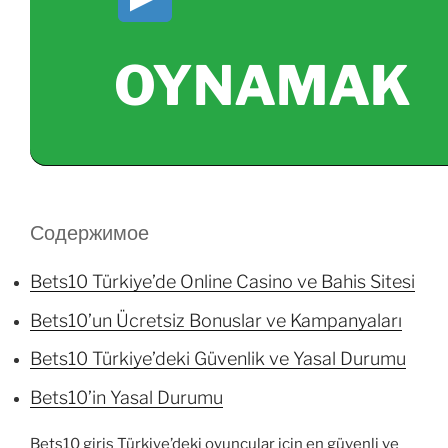
OYNAMAK
Содержимое
Bets10 Türkiye’de Online Casino ve Bahis Sitesi
Bets10’un Ücretsiz Bonuslar ve Kampanyaları
Bets10 Türkiye’deki Güvenlik ve Yasal Durumu
Bets10’in Yasal Durumu
Bets10 giriş Türkiye’deki oyuncular için en güvenli ve