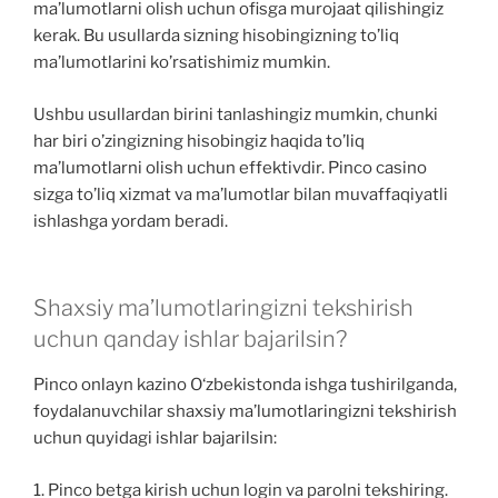
ma’lumotlarni olish uchun ofisga murojaat qilishingiz
kerak. Bu usullarda sizning hisobingizning to’liq
ma’lumotlarini ko’rsatishimiz mumkin.
Ushbu usullardan birini tanlashingiz mumkin, chunki
har biri o’zingizning hisobingiz haqida to’liq
ma’lumotlarni olish uchun effektivdir. Pinco casino
sizga to’liq xizmat va ma’lumotlar bilan muvaffaqiyatli
ishlashga yordam beradi.
Shaxsiy ma’lumotlaringizni tekshirish
uchun qanday ishlar bajarilsin?
Pinco onlayn kazino O‘zbekistonda ishga tushirilganda,
foydalanuvchilar shaxsiy ma’lumotlaringizni tekshirish
uchun quyidagi ishlar bajarilsin:
1. Pinco betga kirish uchun login va parolni tekshiring.